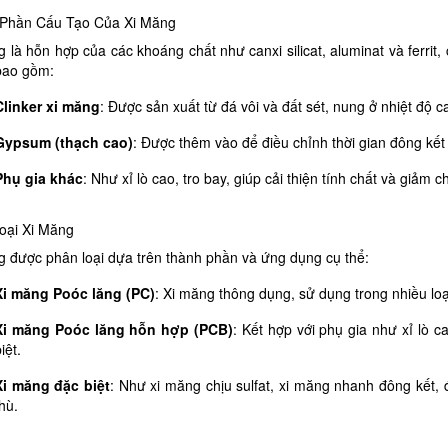
Phần Cấu Tạo Của Xi Măng
 là hỗn hợp của các khoáng chất như canxi silicat, aluminat và ferrit
bao gồm:
Clinker xi măng
: Được sản xuất từ đá vôi và đất sét, nung ở nhiệt độ ca
Gypsum (thạch cao)
: Được thêm vào để điều chỉnh thời gian đông kết 
Phụ gia khác
: Như xỉ lò cao, tro bay, giúp cải thiện tính chất và giảm ch
oại Xi Măng
g được phân loại dựa trên thành phần và ứng dụng cụ thể:
Xi măng Poóc lăng (PC)
: Xi măng thông dụng, sử dụng trong nhiều loại
Xi măng Poóc lăng hỗn hợp (PCB)
: Kết hợp với phụ gia như xỉ lò c
iệt.​
Xi măng đặc biệt
: Như xi măng chịu sulfat, xi măng nhanh đông kết,
hù.​