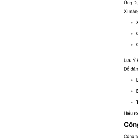
Ứng Dụ
Xi măn
Lưu Ý 
Để đảm
Hiểu r
Công
Công t