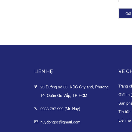
Gửi 
LIÊN HỆ
VỀ C
Trang ch
23 Đường số 03, KDC Cityland, Phường
Giới thi
10, Quận Gò Vấp, TP HCM
Sản ph
0938 787 999 (Mr. Huy)
Tin tức
Liên hệ
huydongbc@gmail.com