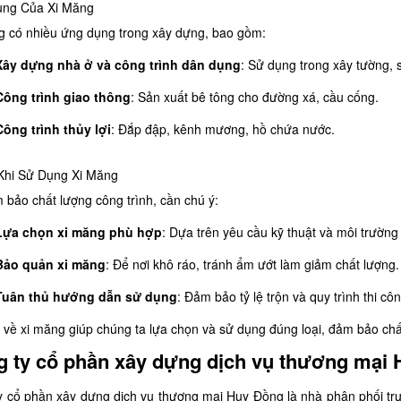
ng Của Xi Măng
g có nhiều ứng dụng trong xây dựng, bao gồm:
Xây dựng nhà ở và công trình dân dụng
: Sử dụng trong xây tường, 
Công trình giao thông
: Sản xuất bê tông cho đường xá, cầu cống.​
Công trình thủy lợi
: Đắp đập, kênh mương, hồ chứa nước.​
Khi Sử Dụng Xi Măng
 bảo chất lượng công trình, cần chú ý:
Lựa chọn xi măng phù hợp
: Dựa trên yêu cầu kỹ thuật và môi trường 
Bảo quản xi măng
: Để nơi khô ráo, tránh ẩm ướt làm giảm chất lượng.​
Tuân thủ hướng dẫn sử dụng
: Đảm bảo tỷ lệ trộn và quy trình thi côn
õ về xi măng giúp chúng ta lựa chọn và sử dụng đúng loại, đảm bảo chấ
 ty cổ phần xây dựng dịch vụ thương mại
y cổ phần xây dựng dịch vụ thương mại Huy Đồng là nhà phân phối trực