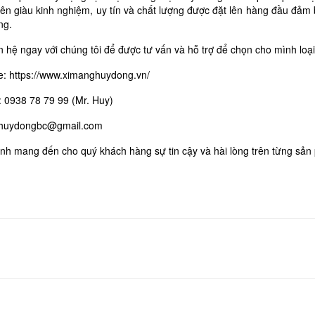
iên giàu kinh nghiệm, uy tín và chất lượng được đặt lên hàng đầu đảm
ng.
n hệ ngay với chúng tôi để được tư vấn và hỗ trợ để chọn cho mình loạ
e:
https://www.ximanghuydong.vn/
:
0938 78 79 99
(Mr. Huy)
huydongbc@gmail.com
nh mang đến cho quý khách hàng sự tin cậy và hài lòng trên từng sản