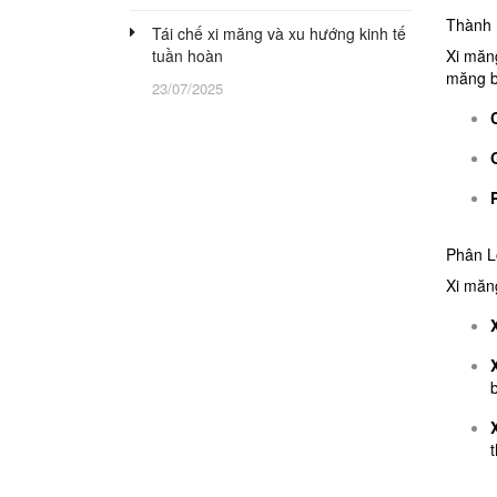
Thành 
Tái chế xi măng và xu hướng kinh tế
tuần hoàn
Xi măng
măng 
23/07/2025
Phân L
Xi măn
b
t