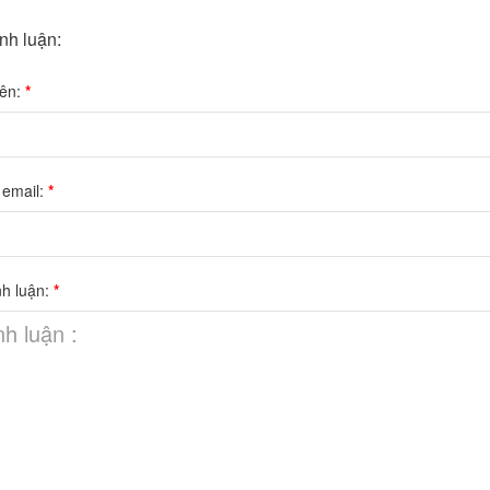
ình luận:
tên:
*
 email:
*
nh luận:
*