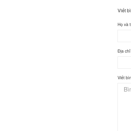
Viết b
Họ và 
Địa chỉ
Viết bì