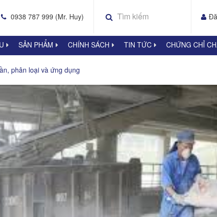
0938 787 999 (Mr. Huy)
Đă
ỆU
SẢN PHẨM
CHÍNH SÁCH
TIN TỨC
CHỨNG CHỈ C
ần, phân loại và ứng dụng