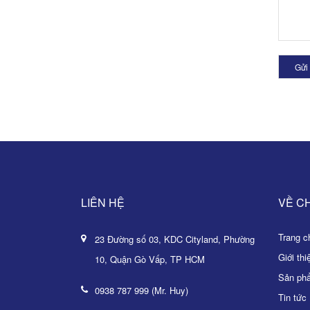
Gửi 
LIÊN HỆ
VỀ C
Trang ch
23 Đường số 03, KDC Cityland, Phường
Giới thi
10, Quận Gò Vấp, TP HCM
Sản ph
0938 787 999 (Mr. Huy)
Tin tức