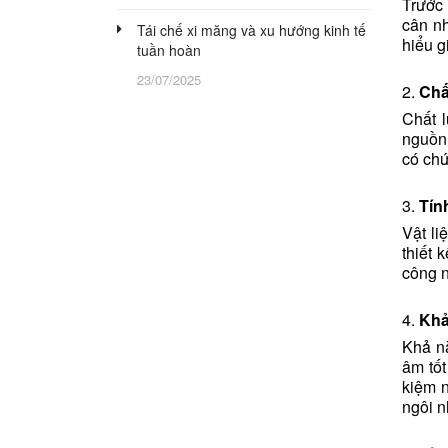
Trước 
cân nh
Tái chế xi măng và xu hướng kinh tế
hiểu g
tuần hoàn
23/07/2025
2.
Chấ
Chất l
nguồn 
có chứ
3.
Tín
Vật li
thiết 
công n
4.
Khả
Khả nă
âm tốt
kiệm n
ngôi n