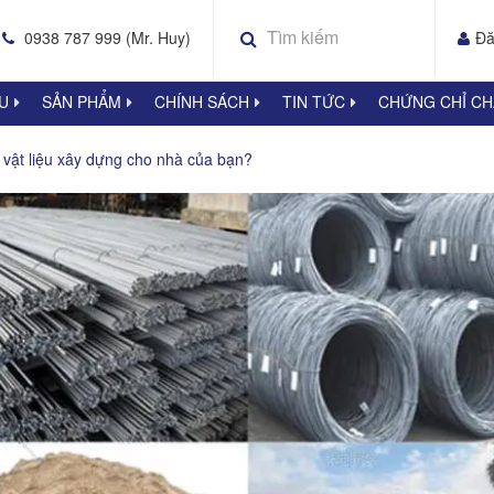
0938 787 999 (Mr. Huy)
Đă
ỆU
SẢN PHẨM
CHÍNH SÁCH
TIN TỨC
CHỨNG CHỈ C
 vật liệu xây dựng cho nhà của bạn?