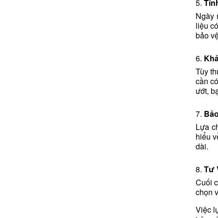
5.
Tín
Ngày n
liệu c
bảo vệ
6.
Khả
Tùy th
cần có
ướt, b
7.
Bảo
Lựa ch
hiểu v
dài.
8.
Tư 
Cuối c
chọn v
Việc l