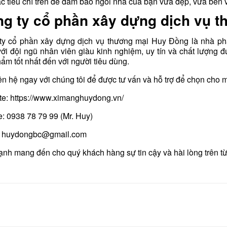
ác tiêu chí trên để đảm bảo ngôi nhà của bạn vừa đẹp, vừa bền 
g ty cổ phần xây dựng dịch vụ 
ty cổ phần xây dựng dịch vụ thương mại Huy Đồng là nhà phân
với đội ngũ nhân viên giàu kinh nghiệm, uy tín và chất lượn
ẩm tốt nhất đến với người tiêu dùng.
ên hệ ngay với chúng tôi để được tư vấn và hỗ trợ để chọn cho 
te:
https://www.ximanghuydong.vn/
e:
0938 78 79 99
(Mr. Huy)
:
huydongbc@gmail.com
nh mang đến cho quý khách hàng sự tin cậy và hài lòng trên t