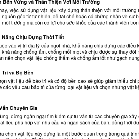
h Bền Vững và Thân Thiện Với Môi Trường
ay, việc sử dụng vật liệu xây dựng thân thiện với môi trường
ó nguồn gốc từ tự nhiên, dễ tái chế hoặc có chứng nhận về sự 
 môi trường mà còn có lợi cho sức khỏe của các thành viên tron
 Năng Chịu Đựng Thời Tiết
uộc vào vị trí địa lý của ngôi nhà, khả năng chịu đựng các điều ki
 khả năng chống ẩm, chống mối mọt và chịu được sự thay đổi n
ạn nên chọn vật liệu chống thấm và chống ẩm tốt như gạch nun
 Trì và Độ Bền
ọn vật liệu dễ bảo trì và có độ bền cao sẽ giúp giảm thiểu chi p
ề các yêu cầu bảo trì của từng loại vật liệu và chọn những vật l
Vấn Chuyên Gia
ùng, đừng ngần ngại tìm kiếm sự tư vấn từ các chuyên gia xây 
ật liệu phù hợp với nhu cầu và ngân sách của bạn, đồng thời đưa
ựa chọn vật liệu xây dựng là một bước quan trọng trong quá tr