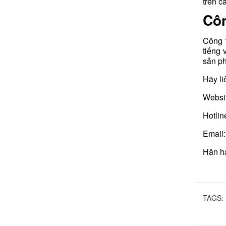
trên c
Côn
Công 
tiếng 
sản ph
Hãy li
Websi
Hotlin
Email
Hân hạ
TAGS: