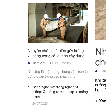
Nh
Nguyên nhân phổ biến gây hư hại
xi măng trong công trình xây dựng
ch
Trâm Anh
31/07/2025
Trâm
Xi măng là một trong những vật liệu xây
dựng quan trọng bậc nhất trong...
Khi xâ
hưởng 
Công nghệ mới trong ngành xi
bạn nê
măng: Xi măng carbon thấp, xi măng
nano
1.
Xác
26/07/2025