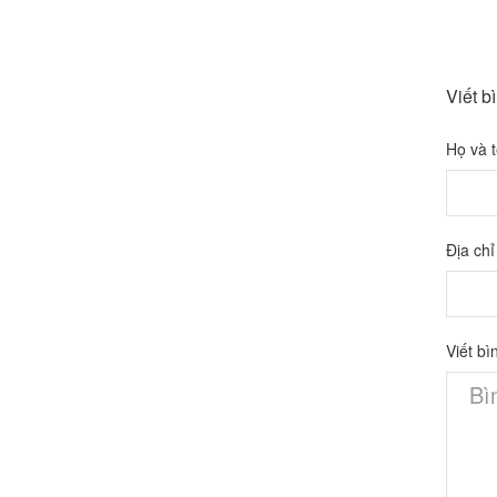
Viết b
Họ và 
Địa chỉ
Viết bì