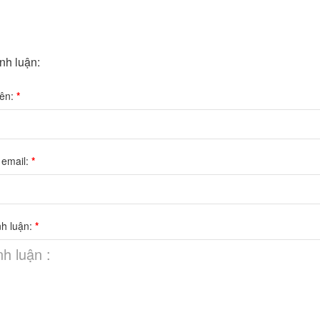
ình luận:
tên:
*
 email:
*
nh luận:
*