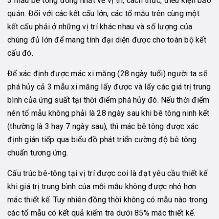
3 mẫu bê tông đồng nhất về vị trí, cách thức, điều kiện bảo
quản. Đối với các kết cấu lớn, các tổ mẫu trên cùng một
kết cấu phải ở những vị trí khác nhau và số lượng của
chúng đủ lớn để mang tính đại diện được cho toàn bộ kết
cấu đó.
Để xác định được mác xi măng (28 ngày tuổi) người ta sẽ
phá hủy cả 3 mẫu xi măng lấy được và lấy các giá trị trung
bình của ứng suất tại thời điểm phá hủy đó. Nếu thời điểm
nén tổ mẫu không phải là 28 ngày sau khi bê tông ninh kết
(thường là 3 hay 7 ngày sau), thì mác bê tông được xác
định gián tiếp qua biểu đồ phát triển cường độ bê tông
chuẩn tương ứng.
Cấu trúc bê-tông tại vị trí được coi là đạt yêu cầu thiết kế
khi giá trị trung bình của mỗi mẫu không được nhỏ hơn
mác thiết kế. Tuy nhiên đồng thời không có mẫu nào trong
các tổ mẫu có kết quả kiểm tra dưới 85% mác thiết kế.