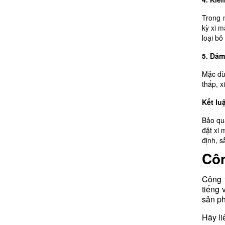
Trong 
kỳ xi m
loại b
5. Đảm
Mặc dù
thấp, x
Kết lu
Bảo qu
đặt xi 
định, s
Côn
Công 
tiếng 
sản ph
Hãy li