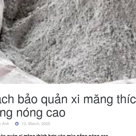
ch bảo quản xi măng thí
ng nóng cao
 Anh
13, March, 2025
ảo quản xi măng thích hợp vào mùa nắng nóng cao