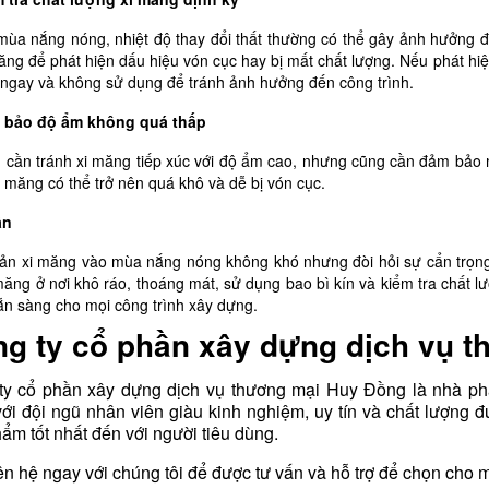
mùa nắng nóng, nhiệt độ thay đổi thất thường có thể gây ảnh hưởng đ
ăng để phát hiện dấu hiệu vón cục hay bị mất chất lượng. Nếu phát hiệ
ỏ ngay và không sử dụng để tránh ảnh hưởng đến công trình.
 bảo độ ẩm không quá thấp
 cần tránh xi măng tiếp xúc với độ ẩm cao, nhưng cũng cần đảm bảo
i măng có thể trở nên quá khô và dễ bị vón cục.
ận
ản xi măng vào mùa nắng nóng không khó nhưng đòi hỏi sự cẩn trọng
măng ở nơi khô ráo, thoáng mát, sử dụng bao bì kín và kiểm tra chất l
ẵn sàng cho mọi công trình xây dựng.
g ty cổ phần xây dựng dịch vụ 
ty cổ phần xây dựng dịch vụ thương mại Huy Đồng là nhà phân
với đội ngũ nhân viên giàu kinh nghiệm, uy tín và chất lượn
ẩm tốt nhất đến với người tiêu dùng.
ên hệ ngay với chúng tôi để được tư vấn và hỗ trợ để chọn cho 