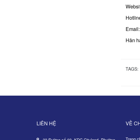
Websi
Hotlin
Email
Hân hạ
TAGS:
LIÊN HỆ
VỀ C
Trang ch
23 Đường số 03, KDC Cityland, Phường