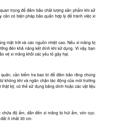
 quan trọng để đảm bảo chất lượng sản phẩm khi sử
y cần có biện pháp bảo quản hợp lý để tránh việc xi
ắng mặt trời và các nguồn nhiệt cao. Nếu xi măng bị
ưởng đến khả năng kết dính khi sử dụng. Vì vậy, bạn
o vệ xi măng khỏi các yếu tố gây hại.
o quản, cần kiểm tra bao bì để đảm bảo rằng chúng
m từ không khí và ngăn chặn tác động của môi trường
thật kỹ, có thể sử dụng băng dính hoặc các vật liệu
hể chứa độ ẩm, dẫn đến xi măng bị hút ẩm, vón cục.
đất ít nhất 30 cm.