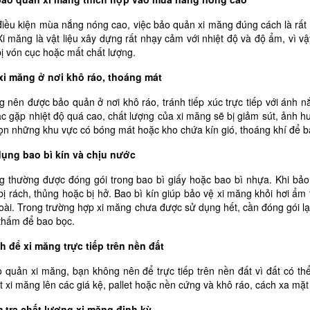
điều kiện mùa nắng nóng cao, việc bảo quản xi măng đúng cách là rất
i măng là vật liệu xây dựng rất nhạy cảm với nhiệt độ và độ ẩm, vì vậ
ị vón cục hoặc mất chất lượng.
 xi măng ở nơi khô ráo, thoáng mát
 nên được bảo quản ở nơi khô ráo, tránh tiếp xúc trực tiếp với ánh n
c gặp nhiệt độ quá cao, chất lượng của xi măng sẽ bị giảm sút, ảnh h
ọn những khu vực có bóng mát hoặc kho chứa kín gió, thoáng khí để bả
dụng bao bì kín và chịu nước
g thường được đóng gói trong bao bì giấy hoặc bao bì nhựa. Khi bả
bị rách, thủng hoặc bị hở. Bao bì kín giúp bảo vệ xi măng khỏi hơi ẩ
ài. Trong trường hợp xi măng chưa được sử dụng hết, cần đóng gói lại 
thấm để bao bọc.
nh để xi măng trực tiếp trên nền đất
o quản xi măng, bạn không nên để trực tiếp trên nền đất vì đất có t
 xi măng lên các giá kệ, pallet hoặc nền cứng và khô ráo, cách xa mặt 
m tra chất lượng xi măng định kỳ