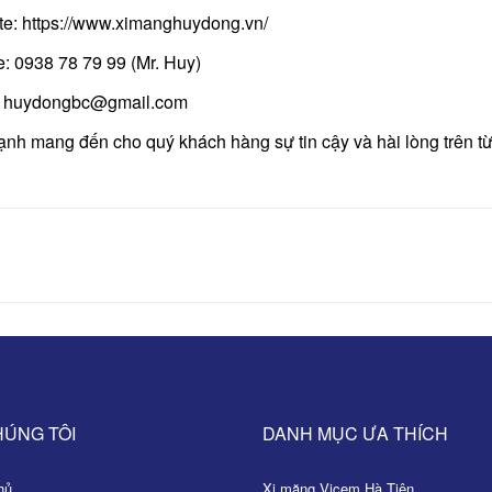
te:
https://www.ximanghuydong.vn/
e:
0938 78 79 99
(Mr. Huy)
:
huydongbc@gmail.com
nh mang đến cho quý khách hàng sự tin cậy và hài lòng trên t
HÚNG TÔI
DANH MỤC ƯA THÍCH
ủ
Xi măng Vicem Hà Tiên