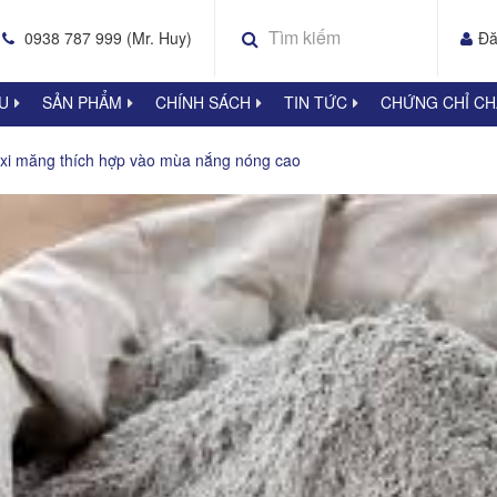
0938 787 999 (Mr. Huy)
Đă
ỆU
SẢN PHẨM
CHÍNH SÁCH
TIN TỨC
CHỨNG CHỈ C
xi măng thích hợp vào mùa nắng nóng cao