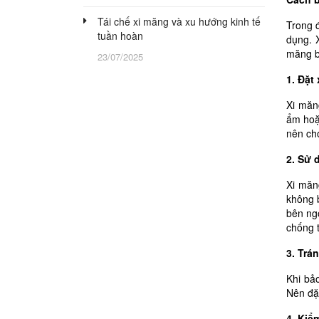
Tái chế xi măng và xu hướng kinh tế
Trong 
tuần hoàn
dụng. X
măng b
23/07/2025
1. Đặt
Xi măng
ẩm hoặ
nên ch
2. Sử 
Xi măn
không 
bên ngo
chống 
3. Trá
Khi bả
Nên đặt
4. Kiể