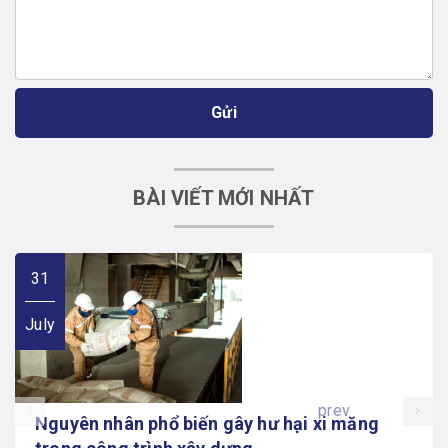
Gửi
BÀI VIẾT MỚI NHẤT
31
July
prev
Nguyên nhân phổ biến gây hư hại xi măng